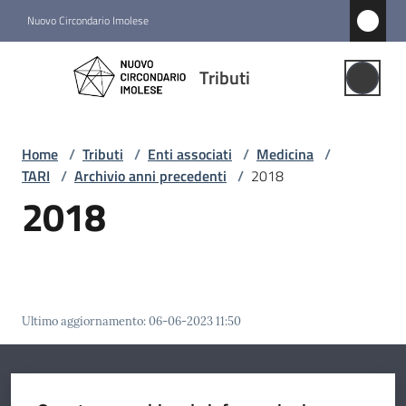
Vai al contenuto
Vai alla navigazione
Vai al footer
Nuovo Circondario Imolese
Tributi
Tributi
Gestione
Associata
Home
/
Tributi
/
Enti associati
/
Medicina
/
TARI
/
Archivio anni precedenti
/
2018
Notizie
2018
Comuni
associati
Menu selezionato
Struttura
Ultimo aggiornamento
:
06-06-2023 11:50
e
funzioni