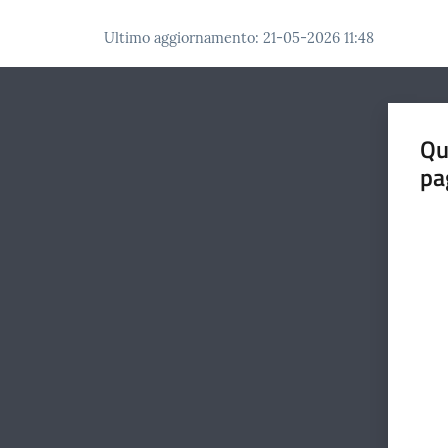
Ultimo aggiornamento
:
21-05-2026 11:48
Qu
pa
Valut