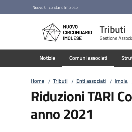
Vai al contenuto
Vai alla navigazione
Vai al footer
Nuovo Circondario Imolese
Tributi
Gestione Associ
Notizie
Comuni associati
Stru
Menu selezionato
Home
Tributi
Enti associati
Imola
/
/
/
Riduzioni TARI C
anno 2021