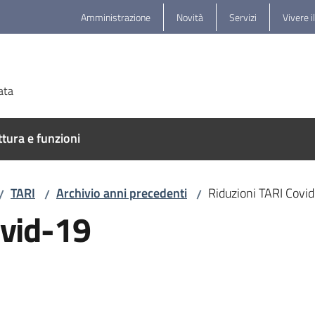
Amministrazione
Novità
Servizi
Vivere i
ata
ttura e funzioni
TARI
Archivio anni precedenti
Riduzioni TARI Cov
/
/
/
ovid-19