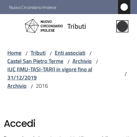
Vai al contenuto
Vai alla navigazione
Vai al footer
Nuovo Circondario Imolese
Tributi
Tributi
Gestione
Associata
Home
Tributi
Enti associati
/
/
/
Castel San Pietro Terme
Archivio
/
/
Notizie
IUC (IMU-TASI-TARI) in vigore fino al
/
31/12/2019
Comuni
Archivio
2016
associati
/
Menu selezionato
Struttura
e
Accedi
funzioni