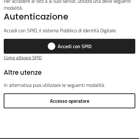
Per accedere al sito a ai suoi servizi, utilizza una delle seguenti
modalità.
Autenticazione
Argomenti
Accedi con SPID, il sistema Pubblico di Identità Digitale.
Accedi con SPID
Come attivare SPID
Amministrazione
Altre utenze
Novità
In alternativa puoi utilizzare le seguenti modalità.
Servizi
Accesso operatore
Vivere il
Circondario