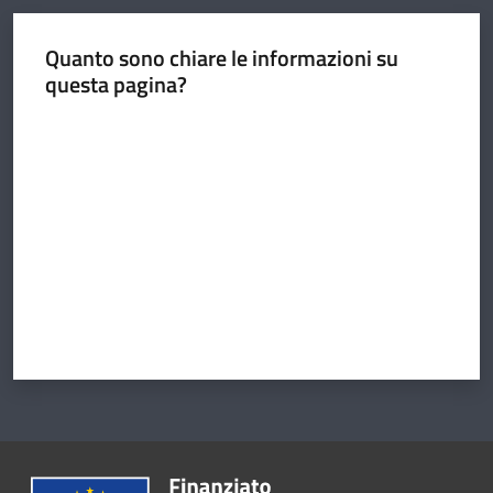
Quanto sono chiare le informazioni su
questa pagina?
Argomenti
Valuta da 1 a 5 stelle
Amministrazione
Novità
Servizi
Vivere il
Circondario