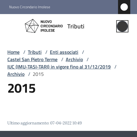
Vai al contenuto
Vai alla navigazione
Vai al footer
Nuovo Circondario Imolese
Tributi
Tributi
Gestione
Associata
Home
/
Tributi
/
Enti associati
/
Castel San Pietro Terme
/
Archivio
/
Notizie
IUC (IMU-TASI-TARI) in vigore fino al 31/12/2019
/
Archivio
/
2015
Comuni
2015
associati
Menu selezionato
Struttura
e
funzioni
Ultimo aggiornamento
:
07-04-2022 10:49