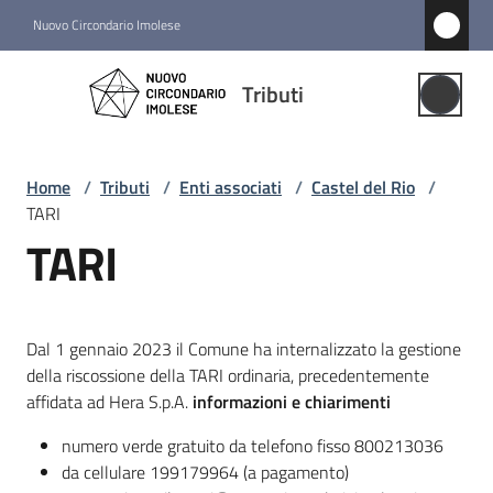
Vai al contenuto
Vai alla navigazione
Vai al footer
Nuovo Circondario Imolese
Tributi
Tributi
Gestione
Associata
Home
/
Tributi
/
Enti associati
/
Castel del Rio
/
TARI
Notizie
TARI
Comuni
associati
Menu selezionato
Dal 1 gennaio 2023 il Comune ha internalizzato la gestione
della riscossione della TARI ordinaria, precedentemente
Struttura
affidata ad Hera S.p.A.
informazioni e chiarimenti
e
numero verde gratuito da telefono fisso 800213036
funzioni
da cellulare 199179964 (a pagamento)