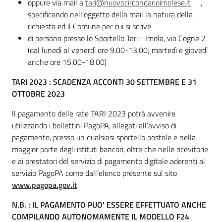
oppure via mail a
tari@nuovocircondarioimolese.it
,
specificando nell'oggetto della mail la natura della
richiesta ed il Comune per cui si scrive
di persona presso lo Sportello Tari - Imola, via Cogne 2
Argomenti
(dal lunedì al venerdì ore 9.00-13.00; martedì e giovedì
anche ore 15.00-18.00)
TARI 2023 : SCADENZA ACCONTI 30 SETTEMBRE E 31
Amministrazione
OTTOBRE 2023
Il pagamento delle rate TARI 2023 potrà avvenire
Novità
utilizzando i bollettini PagoPA, allegati all’avviso di
pagamento, presso un qualsiasi sportello postale e nella
Servizi
maggior parte degli istituti bancari, oltre che nelle ricevitorie
e ai prestatori del servizio di pagamento digitale aderenti al
Vivere il
servizio PagoPA come dall’elenco presente sul sito
Circondario
www.pagopa.gov.it
N.B. : IL PAGAMENTO PUO' ESSERE EFFETTUATO ANCHE
COMPILANDO AUTONOMAMENTE IL MODELLO F24