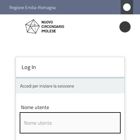
Vai al contenuto
Vai alla navigazione
Vai al footer
Regione Emilia-Romagna
Nuovo
Circondario
Nuovo Circondario Imolese
Imolese
Log In
Amministrazione
Novità
Accedi per iniziare la sessione
Servizi
Nome utente
Vivere
il
Circondario