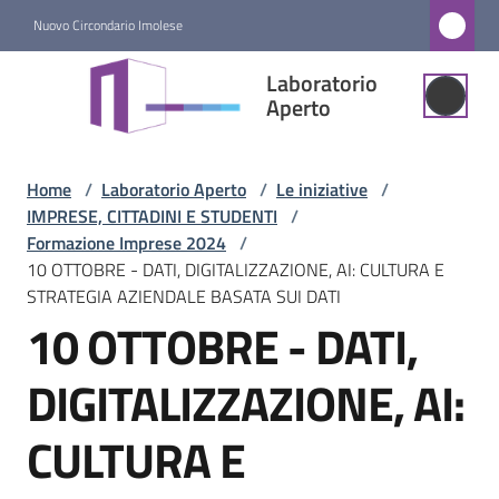
Vai al contenuto
Vai alla navigazione
Vai al footer
Nuovo Circondario Imolese
Laboratorio
Laboratorio
Aperto
Aperto
Home
/
Laboratorio Aperto
/
Le iniziative
/
Laboratorio
IMPRESE, CITTADINI E STUDENTI
/
Aperto
Formazione Imprese 2024
/
Menu selezionato
10 OTTOBRE - DATI, DIGITALIZZAZIONE, AI: CULTURA E
STRATEGIA AZIENDALE BASATA SUI DATI
Iniziative
10 OTTOBRE - DATI,
Menu selezionato
DIGITALIZZAZIONE, AI:
Luoghi
CULTURA E
Percorso
partecipato