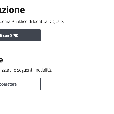
azione
stema Pubblico di Identità Digitale.
i con SPID
e
ilizzare le seguenti modalità.
operatore