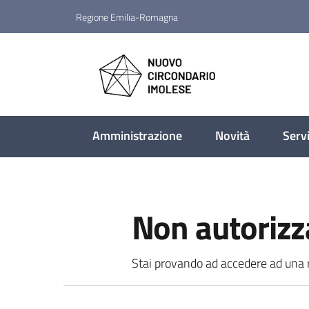
Vai al contenuto
Vai alla navigazione
Vai al footer
Regione Emilia-Romagna
Nuovo Circondario Imo
Amministrazione
Novità
Servi
Non autorizz
Stai provando ad accedere ad una ri